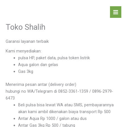
Skip
to
Mai
content
Toko Shalih
Men
Garansi layanan terbaik
Kami menyediakan:
pulsa HP, paket data, pulsa token listrik
Aqua galon dan gelas
Gas 3kg
Menerima pesan antar (delivery order)
hubungi no WA/Telegram di 0852-3361-1359 / 0896-2979-
6473
Beli pulsa bisa lewat WA atau SMS, pembayarannya
akan kami ambil dikenakan biaya transport Rp 500
Antar Aqua Rp 1000 / galon atau dus
Antar Gas 3kg Rp 500 / tabung