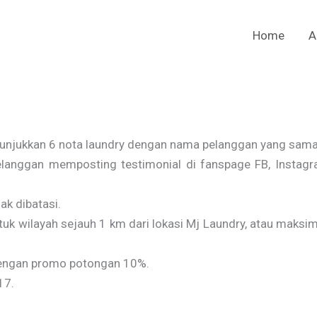
Home
A
njukkan 6 nota laundry dengan nama pelanggan yang sama,
anggan memposting testimonial di fanspage FB, Instagram
k dibatasi.
 wilayah sejauh 1 km dari lokasi Mj Laundry, atau maksima
dengan promo potongan 10%.
17.